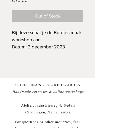
Price
€70.00
Out of Stock
Bij deze schaf je de Bordjes maak
workshop aan.
Datum: 3 december 2023
Tijd: 10:00 - 11:30
Locatie: Travertijnstraat 6
CHRISTINA'S CROOKED GARDEN
Handmade ceramics & online workshops​
Atelier: industrieweg 4, Bedum
(Groningen, Netherlands).
For questions or other inqueries, feel
free to send a mail to:
info@crooked-