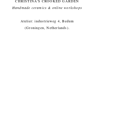
CHRISTINA'S CROOKED GARDEN
pakket bevat geen onderglazuur
Handmade ceramics & online workshops​
(die kun je extra aanschaffen).
Atelier: industrieweg 4, Bedum
(Groningen, Netherlands).
For questions or other inqueries, feel
free to send a mail to:
info@crooked-
garden.com
Shipping & Returns
/
Payment
Methods
/
Privacy Policy
/
Algemene voorwaarden
workshops/cursus / Veelgestelde
vragen
©2020 Christina Kingma - Crooked Garden