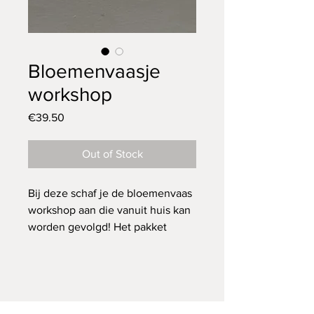
Bloemenvaasje
workshop
Price
€39.50
Out of Stock
Bij deze schaf je de bloemenvaas
workshop aan die vanuit huis kan
worden gevolgd! Het pakket
bevat een link naar de online les
waarbij je kan kiezen uit een
bloemenvaas voor volwassenen
incl. decoratie, of een
bloemenvaas voor kinderen. Dit