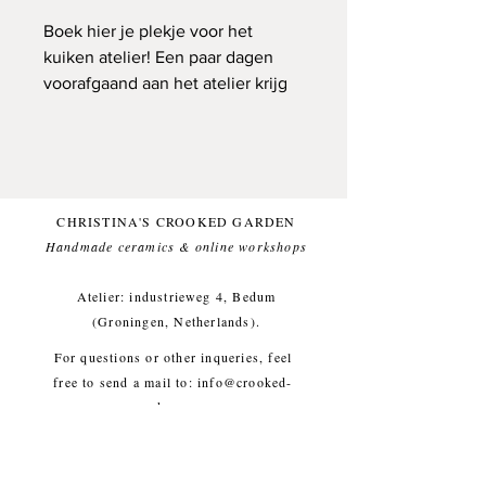
Boek hier je plekje voor het
kuiken atelier! Een paar dagen
voorafgaand aan het atelier krijg
je een mailtje met alle informatie.
CHRISTINA'S CROOKED GARDEN
Handmade ceramics & online workshops​
Atelier: industrieweg 4, Bedum
(Groningen, Netherlands).
For questions or other inqueries, feel
free to send a mail to:
info@crooked-
garden.com
Shipping & Returns
/
Payment
Methods
/
Privacy Policy
/