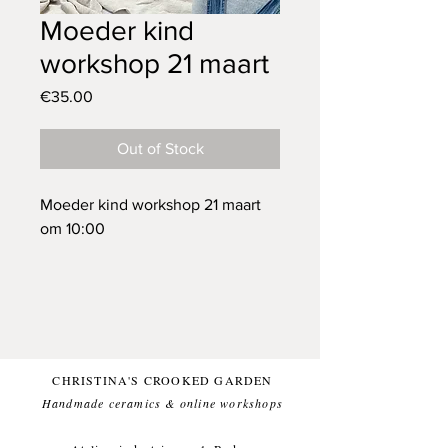
Moeder kind
workshop 21 maart
Price
€35.00
Out of Stock
Moeder kind workshop 21 maart
om 10:00
Locatie: Industrieweg 4 in Bedum
(oude Scholma druk)
Duur: 1 uur
Meenemen: Kleren die vies
mogen worden
CHRISTINA'S CROOKED GARDEN
Handmade ceramics & online workshops​
Ik stuur alle informatie naar je
mail!