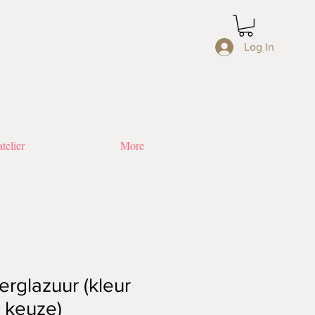
Log In
telier
More
rglazuur (kleur
 keuze)