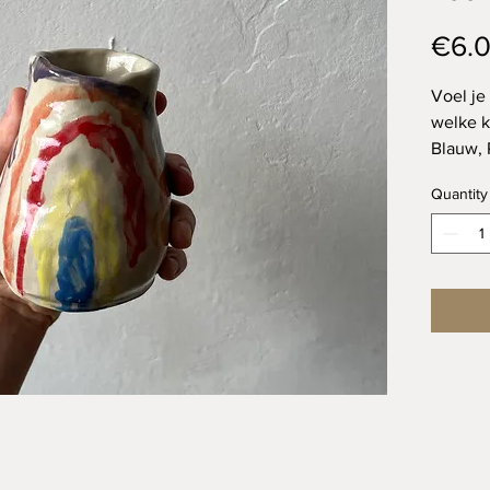
€6.
Voel je 
welke kl
Blauw, 
Wit, Ro
Quantity