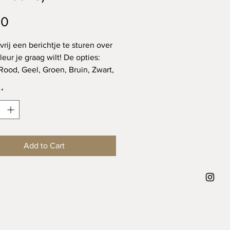
Price
00
vrij een berichtje te sturen over
eur je graag wilt! De opties:
Rood, Geel, Groen, Bruin, Zwart,
ze, Groenblauw, Oranje.
*
Add to Cart